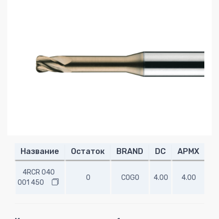
Название
Остаток
BRAND
DC
APMX
R
4RCR 040
0
COGO
4.00
4.00
0.
001 450