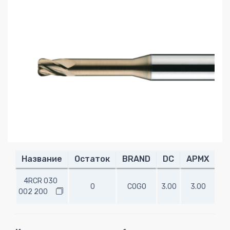
Название
Остаток
BRAND
DC
APMX
R
4RCR 030
0
COGO
3.00
3.00
0.
002 200