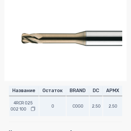
Название
Остаток
BRAND
DC
APMX
R
4RCR 025
0
COGO
2.50
2.50
0.
002 100