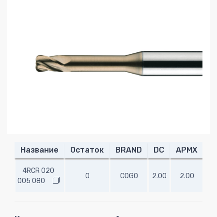
Название
Остаток
BRAND
DC
APMX
R
4RCR 020
0
COGO
2.00
2.00
0.
005 080