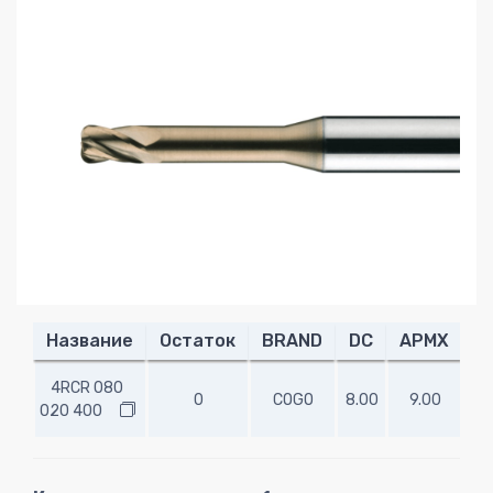
Название
Остаток
BRAND
DC
APMX
R
4RCR 080
0
COGO
8.00
9.00
2.
020 400