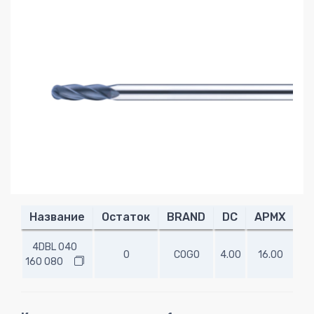
Название
Остаток
BRAND
DC
APMX
L
4DBL 040
0
COGO
4.00
16.00
-
160 080