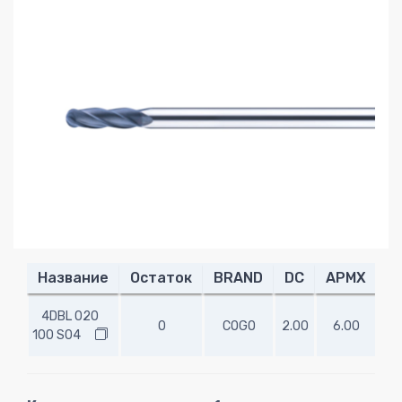
Название
Остаток
BRAND
DC
APMX
L
4DBL 020
0
COGO
2.00
6.00
10.
100 S04