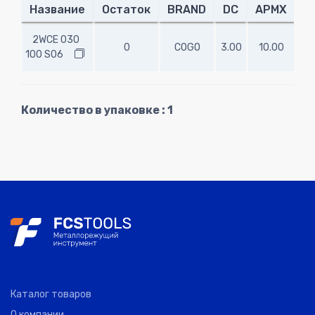
Название
Остаток
BRAND
DC
APMX
O
2WCE 030
0
COGO
3.00
10.00
50
100 S06
Количество в упаковке : 1
Каталог товаров
О компании