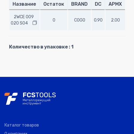
Название
Остаток
BRAND
DC
APMX
O
2WCE 009
0
COGO
0.90
2.00
45
020 S04
Количество в упаковке : 1
Каталог товаров
О компании