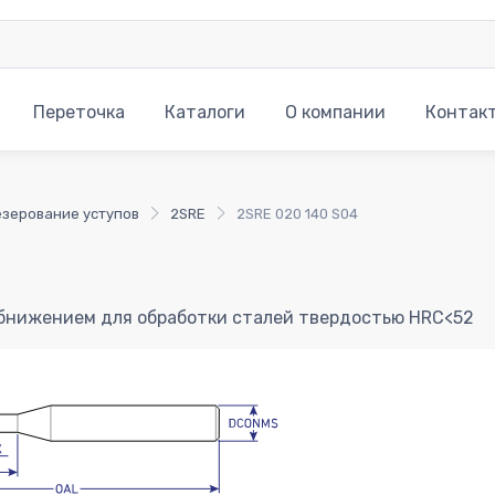
Переточка
Каталоги
О компании
Контак
зерование уступов
2SRE
2SRE 020 140 S04
обнижением для обработки сталей твердостью HRC<52