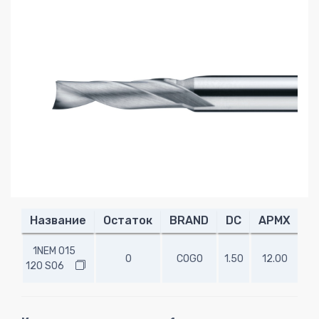
Название
Остаток
BRAND
DC
APMX
O
1NEM 015
0
COGO
1.50
12.00
50
120 S06