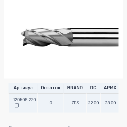
Артикул
Остаток
BRAND
DC
APMX
O
120508.220
0
ZPS
22.00
38.00
10