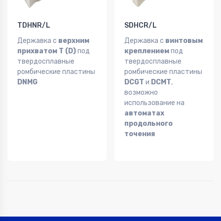
TDHNR/L
SDHCR/L
Державка с
верхним
Державка с
винтовым
прихватом T (D)
под
креплением
под
твердосплавные
твердосплавные
ромбические пластины
ромбические пластины
DNMG
DCGT
и
DCMT
,
возможно
использование на
автоматах
продольного
точения