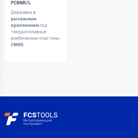
PCBNR/L
Державка
с
рычажным
креплением
под
твердосплавные
ромбические пластины
CNMG