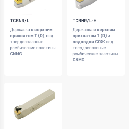
TCBNR/L
TCBNR/L-H
Державка
с верхним
Державка
с верхним
прихватом T (D)
, под
прихватом T (D)
и
твердосплавные
подводом СОЖ
под
ромбические пластины
твердосплавные
CNMG
ромбические пластины
CNMG