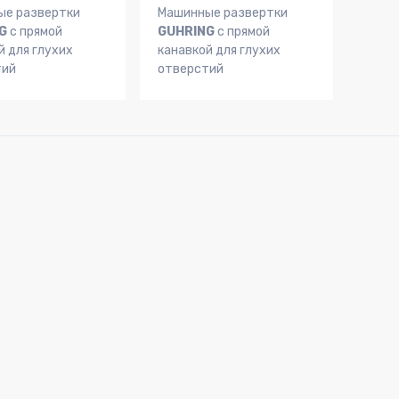
ые развертки
Машинные развертки
G
с прямой
GUHRING
с прямой
й для глухих
канавкой для глухих
тий
отверстий