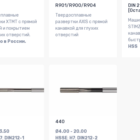
R901/R900/R904
DIN 2
[Ост
сплавные
Твердосплавные
Маши
ки XTMT с прямой
развертки AXIS с прямой
STIMZ
й и покрытием
канавкой для глухих
канав
хих отверстий.
отверстий
быст
о в России.
HSS
440
 3.50
Ø4.00 - 20.00
7
;
DIN212-1
HSSE
;
H7
;
DIN212-2