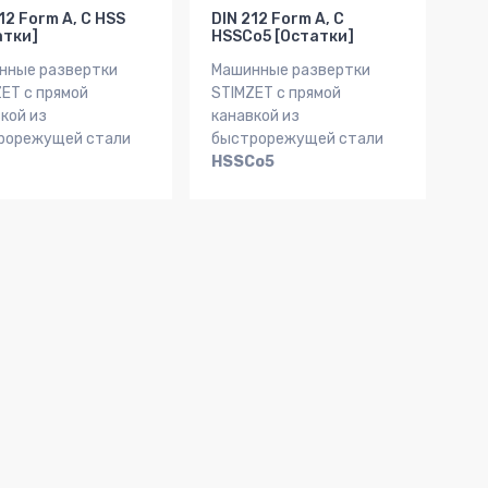
12 Form A, C HSS
DIN 212 Form A, C
атки]
HSSCo5 [Остатки]
нные развертки
Машинные развертки
ET с прямой
STIMZET с прямой
кой из
канавкой из
рорежущей стали
быстрорежущей стали
HSSCo5