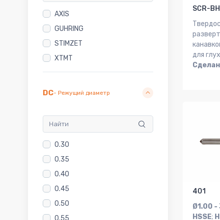
SCR-BH
AXIS
Твердо
GUHRING
разверт
STIMZET
канавко
для глу
XTMT
Сделан
DC
- Режущий диаметр
0.30
0.35
0.40
0.45
401
0.50
Ø1.00 -
HSSE
;
H
0.55