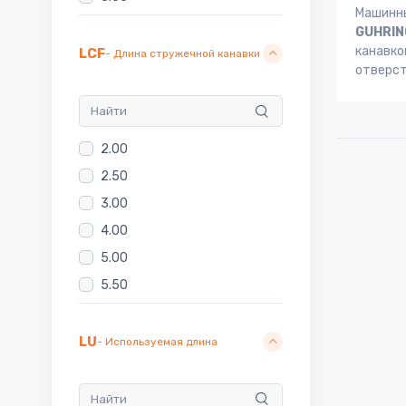
Машинн
0.60
GUHRIN
канавко
0.65
LCF
- Длина стружечной канавки
отверс
0.70
0.75
0.80
2.00
0.85
2.50
0.90
3.00
0.95
4.00
1.00
5.00
1.004
5.50
1.006
6.00
1.01
7.50
LU
- Используемая длина
1.02
8.00
1.03
9.00
1.20