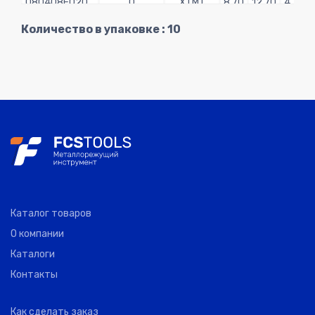
080408E020
0
XTMT
8.70
12.70
4.76
500ST
Количество в упаковке : 10
WNGA
080408E020
0
XTMT
8.70
12.70
4.76
300SN
WNGA
080408E020
0
XTMT
8.70
12.70
4.76
400SN
Каталог товаров
О компании
Каталоги
Контакты
Как сделать заказ