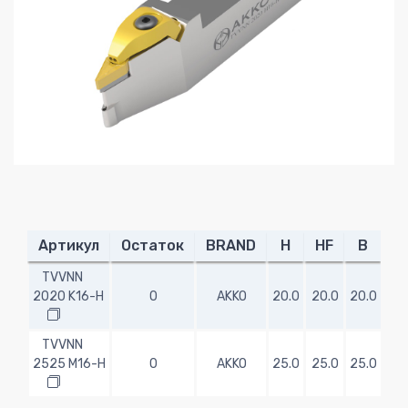
Артикул
Остаток
BRAND
H
HF
B
L
TVVNN
2020 K16-H
0
AKKO
20.0
20.0
20.0
125
TVVNN
2525 M16-H
0
AKKO
25.0
25.0
25.0
150