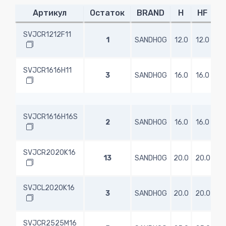
Артикул
Остаток
BRAND
H
HF
SVJCR1212F11
1
SANDHOG
12.0
12.0
12
SVJCR1616H11
3
SANDHOG
16.0
16.0
16
SVJCR1616H16S
2
SANDHOG
16.0
16.0
16
SVJCR2020K16
13
SANDHOG
20.0
20.0
20
SVJCL2020K16
3
SANDHOG
20.0
20.0
20
SVJCR2525M16