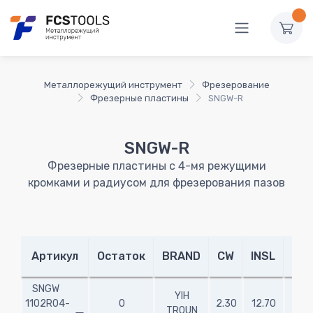
Металлорежущий инструмент
Фрезерование
Фрезерные пластины
SNGW-R
SNGW-R
Фрезерные пластины с 4-мя режущими
кромками и радиусом для фрезерования пазов
fz
Артикул
Остаток
BRAND
CW
INSL
(mi
SNGW
YIH
1102R04-
0
2.30
12.70
-
TROUN