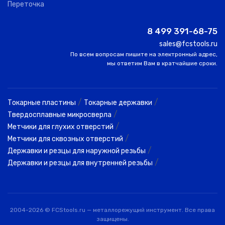
Переточка
SNGW
YIH
1203R12-
0
3.20
12.70
-
8 499 391-68-75
TROUN
ME,F30
sales@fcstools.ru
SNGW
По всем вопросам пишите на электронный адрес,
YIH
12045R04-
0
4.50
12.70
-
мы ответим Вам в кратчайшие сроки.
TROUN
ME,B100
SNGW
YIH
12045R04-
0
4.50
12.70
-
/
/
Токарные пластины
Токарные державки
TROUN
ME,F30
/
Твердосплавные микросверла
/
Метчики для глухих отверстий
SNGW
YIH
12045R08-
20
4.50
12.70
-
/
Метчики для сквозных отверстий
TROUN
ME,B100
/
Державки и резцы для наружной резьбы
/
Державки и резцы для внутренней резьбы
SNGW
YIH
12045R08-
0
4.50
12.70
-
TROUN
ME,F30
SNGW
YIH
2004-2026 © FCStools.ru — металлорежущий инструмент. Все права
12045R12-
20
4.50
12.70
-
TROUN
защищены.
ME,B100