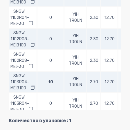
ME,B100
SNGW
YIH
1102R04-
0
2.30
12.70
-
TROUN
ME,F30
SNGW
YIH
1102R08-
0
2.30
12.70
-
TROUN
ME,B100
SNGW
YIH
1102R08-
0
2.30
12.70
-
TROUN
ME,F30
SNGW
YIH
1103R04-
10
2.70
12.70
-
TROUN
ME,B100
SNGW
YIH
1103R04-
0
2.70
12.70
-
TROUN
ME,F30
SNGW
Количество в упаковке : 1
YIH
1103R08-
0
2.70
12.70
-
TROUN