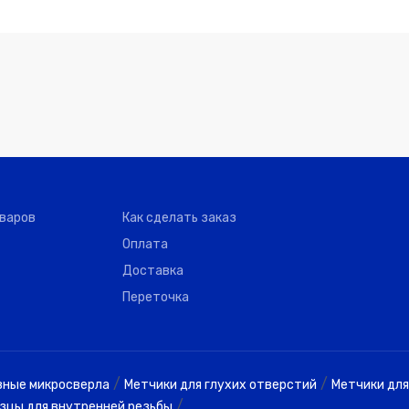
оваров
Как сделать заказ
Оплата
Доставка
Переточка
/
/
вные микросверла
Метчики для глухих отверстий
Метчики для
/
зцы для внутренней резьбы