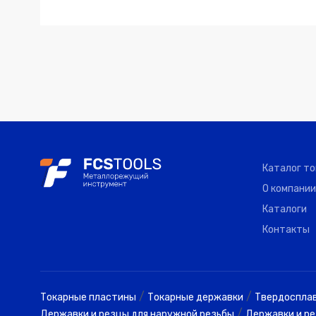
Каталог т
О компании
Каталоги
Контакты
/
/
Токарные пластины
Токарные державки
Твердоспла
/
Державки и резцы для наружной резьбы
Державки и ре