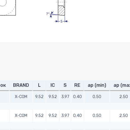
ок
BRAND
L
IC
S
RE
ap (min)
ap (ma
X-COM
9.52
9.52
3.97
0.40
0.50
2.50
X-COM
9.52
9.52
3.97
0.40
0.50
2.50