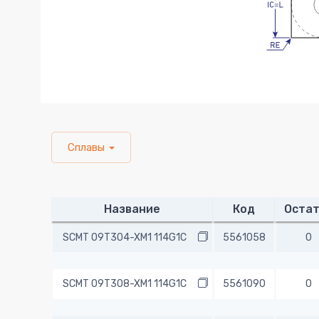
Сплавы
Название
Код
Остат
SCMT 09T304-XM1 114G1C
5561058
0
SCMT 09T308-XM1 114G1C
5561090
0