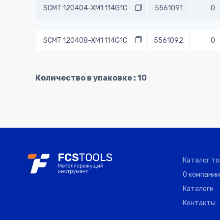
SCMT 120404-XM1 114G1C
5561091
0
SCMT 120408-XM1 114G1C
5561092
0
Количество в упаковке : 10
Каталог т
О компании
Каталоги
Контакты