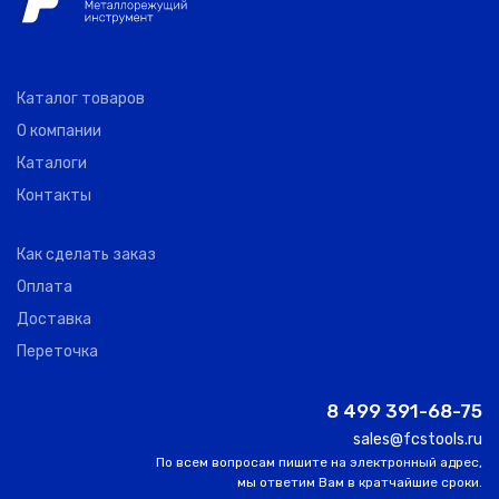
SBL100-2-
YIH
0
100.00
2.00
2.5
22
TROUN
Каталог товаров
О компании
SBL100-
YIH
Каталоги
2
100.00
2.50
3.0
2.5-22
TROUN
Контакты
Как сделать заказ
SBL100-
YIH
1
100.00
3.00
3.5
3-22
TROUN
Оплата
Доставка
Переточка
SBL100-
YIH
1
100.00
4.00
4.5
4-22
TROUN
8 499 391-68-75
sales@fcstools.ru
По всем вопросам пишите на электронный адрес,
SBL100-
YIH
1
100.00
5.00
5.5
мы ответим Вам в кратчайшие сроки.
5-22
TROUN