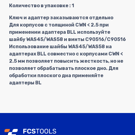
Количество в упаковке : 1
Ключ и адаптер заказываются отдельно
SBL080-
YIH
1
80.00
4.00
4.5
Для корпусов с толщиной CWN < 2.5 при
4-22
TROUN
применении адаптера BLL используйте
шайбу WAS45/WAS58 и винты C90516/C90516
Использование шайбы WAS45/WAS58 на
SBL080-
YIH
1
80.00
5.00
5.5
адаптерах BLL совместно с корпусами CWN <
5-22
TROUN
2.5 мм позволяет повысить жесткость, но не
позволяет обрабатывать плоское дно. Для
обработки плоского дна применяйте
SBL100-
YIH
адаптеры BL
1
100.00
1.40
1.5
1.4-22
TROUN
SBL100-
YIH
1
100.00
1.60
1.6
1.6-22
TROUN
SBL100-
YIH
1
100.00
1.80
1.8
1.8-22
TROUN