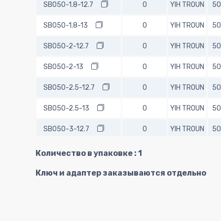
SB050-1.8-12.7
0
YIH TROUN
50
SB050-1.8-13
0
YIH TROUN
50
SB050-2-12.7
0
YIH TROUN
50
SB050-2-13
0
YIH TROUN
50
SB050-2.5-12.7
0
YIH TROUN
50
SB050-2.5-13
0
YIH TROUN
50
SB050-3-12.7
0
YIH TROUN
50
SB050-3-13
0
YIH TROUN
50
Количество в упаковке : 1
SB050-4-12.7
0
YIH TROUN
50
Ключ и адаптер заказываются отдельно
SB050-4-13
0
YIH TROUN
50
SB050-5-12.7
0
YIH TROUN
50