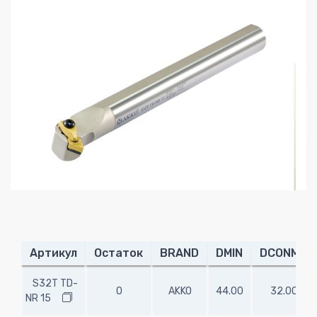
Артикул
Остаток
BRAND
DMIN
DCONMS
S32T TD-
0
AKKO
44.00
32.00
NR 15