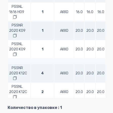
PSSNL
1616 H09
1
AKKO
16.0
16.0
16.0
10
PSSNR
2020 K09
1
AKKO
20.0
20.0
20.0
12
PSSNL
2020 K09
1
AKKO
20.0
20.0
20.0
12
PSSNR
2020 K12C
4
AKKO
20.0
20.0
20.0
12
PSSNL
2020 K12C
2
AKKO
20.0
20.0
20.0
12
PSSNR
Количество в упаковке : 1
2525 M12C
5
AKKO
25.0
25.0
25.0
15