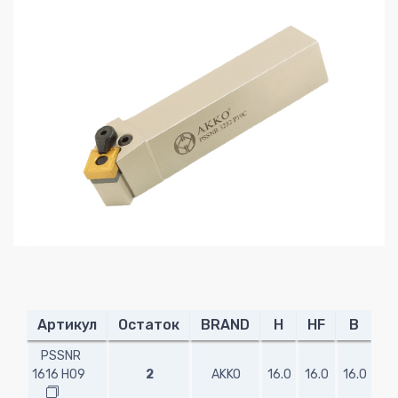
Артикул
Остаток
BRAND
H
HF
B
PSSNR
1616 H09
2
AKKO
16.0
16.0
16.0
10