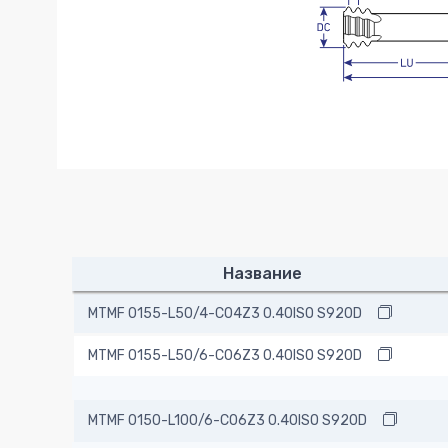
Название
MTMF 0155-L50/4-C04Z3 0.40ISO S920D
MTMF 0155-L50/6-C06Z3 0.40ISO S920D
MTMF 0150-L100/6-C06Z3 0.40ISO S920D