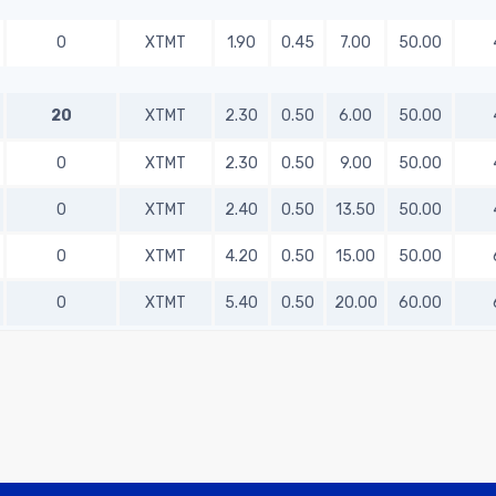
0
XTMT
1.90
0.45
7.00
50.00
20
XTMT
2.30
0.50
6.00
50.00
0
XTMT
2.30
0.50
9.00
50.00
0
XTMT
2.40
0.50
13.50
50.00
0
XTMT
4.20
0.50
15.00
50.00
0
XTMT
5.40
0.50
20.00
60.00
4
XTMT
2.40
0.50
9.00
100.00
0
XTMT
2.70
0.60
8.00
60.00
0
XTMT
2.70
0.60
11.00
60.00