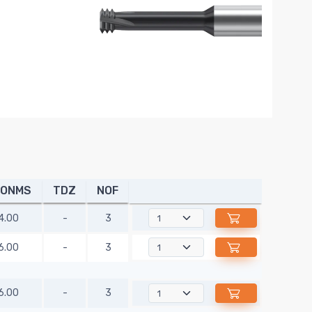
ONMS
TDZ
NOF
4.00
-
3
6.00
-
3
6.00
-
3