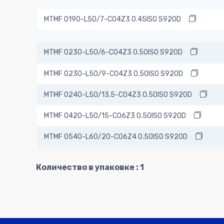
MTMF 0190-L50/7-C04Z3 0.45ISO S920D
MTMF 0230-L50/6-C04Z3 0.50ISO S920D
MTMF 0230-L50/9-C04Z3 0.50ISO S920D
MTMF 0240-L50/13.5-C04Z3 0.50ISO S920D
MTMF 0420-L50/15-C06Z3 0.50ISO S920D
MTMF 0540-L60/20-C06Z4 0.50ISO S920D
Количество в упаковке : 1
MTMF 0240-L100/9-C06Z3 0.50ISO S920D
MTMF 0270-L60/8-C06Z3 0.60ISO S920D
MTMF 0270-L60/11-C06Z3 0.60ISO S920D