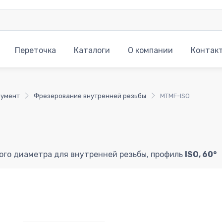
Переточка
Каталоги
О компании
Контак
румент
Фрезерование внутренней резьбы
MTMF-ISO
го диаметра для внутренней резьбы, профиль
ISO, 60°