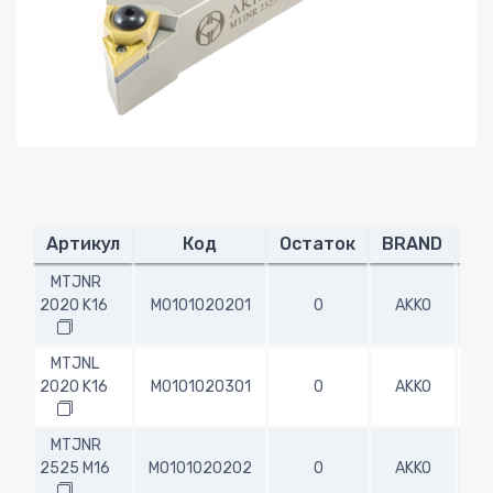
Артикул
Код
Остаток
BRAND
H
MTJNR
2020 K16
M0101020201
0
AKKO
20.
MTJNL
2020 K16
M0101020301
0
AKKO
20.
MTJNR
2525 M16
M0101020202
0
AKKO
25.