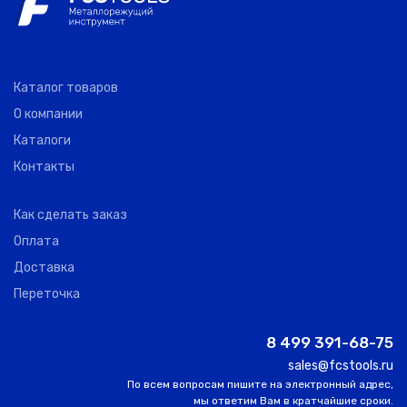
MTJNL
3232 P22
M0101020305
0
AKKO
32.
Каталог товаров
MTJNR
О компании
4040 S22
M0101020207
0
AKKO
40.
Каталоги
Контакты
MTJNL
4040 S22
M0101020307
0
AKKO
40.
Как сделать заказ
Оплата
Доставка
Переточка
8 499 391-68-75
sales@fcstools.ru
По всем вопросам пишите на электронный адрес,
мы ответим Вам в кратчайшие сроки.