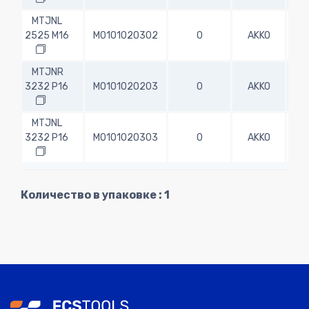
MTJNL
2525 M16
M0101020302
0
AKKO
25.
MTJNR
3232 P16
M0101020203
0
AKKO
32.
MTJNL
3232 P16
M0101020303
0
AKKO
32.
MTJNR
Количество в упаковке : 1
2525 M22
M0101020204
0
AKKO
25.
MTJNL
2525 M22
M0101020304
0
AKKO
25.
MTJNR
3232 P22
M0101020205
0
AKKO
32.