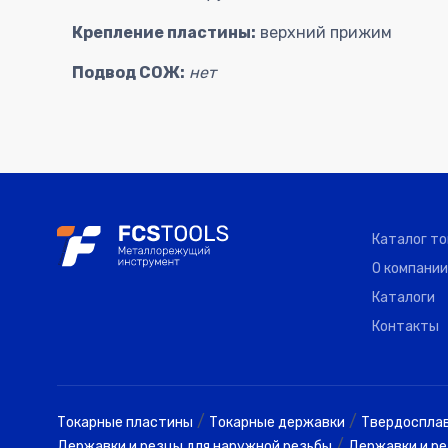
Крепление пластины:
верхний прижим
Подвод СОЖ:
нет
Каталог т
О компании
Каталоги
Контакты
/
/
Токарные пластины
Токарные державки
Твердоспла
/
Державки и резцы для наружной резьбы
Державки и ре