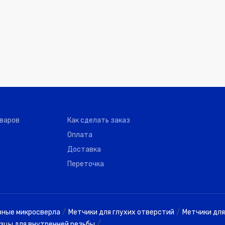
оваров
Как сделать заказ
Оплата
Доставка
Переточка
/
/
вные микросверла
Метчики для глухих отверстий
Метчики для
/
зцы для внутренней резьбы