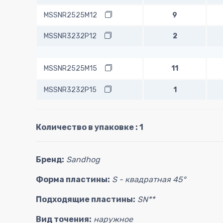
MSSNR2525M12
9
MSSNR3232P12
2
MSSNR2525M15
11
MSSNR3232P15
1
Количество в упаковке : 1
Бренд:
Sandhog
Форма пластины:
S - квадратная 45°
Подходящие пластины:
SN**
Вид точения:
наружное