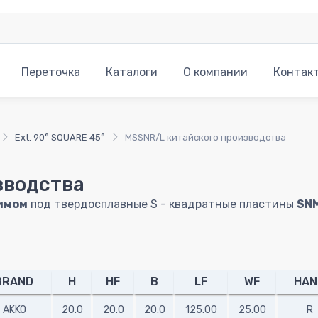
Переточка
Каталоги
О компании
Контак
Ext. 90° SQUARE 45°
MSSNR/L китайского производства
зводства
имом
под твердосплавные S - квадратные пластины
SN
BRAND
H
HF
B
LF
WF
HAN
AKKO
20.0
20.0
20.0
125.00
25.00
R