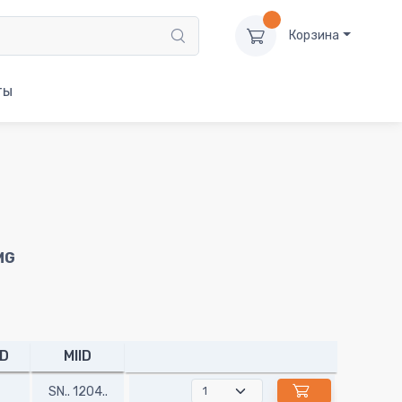
Корзина
ты
MG
D
MIID
SN.. 1204..