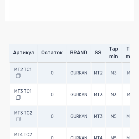
Tap
Tap
Артикул
Остаток
BRAND
SS
min
max
MT2 TC1
0
GURKAN
MT2
M3
M14
MT3 TC1
0
GURKAN
MT3
M3
M14
MT3 TC2
0
GURKAN
MT3
M5
M24
MT4 TC2
0
GURKAN
MT4
M5
M24