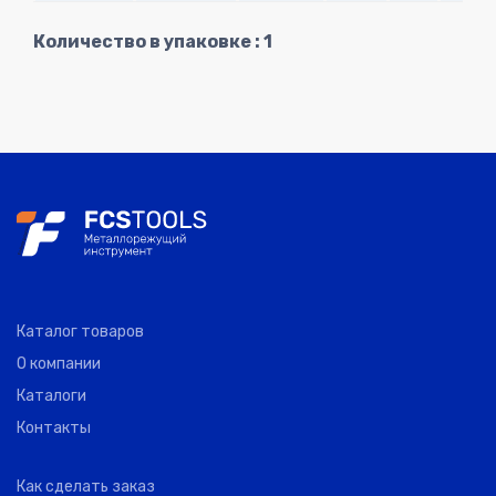
48145125
30
OSG
M2
0.40
8.00
Количество в упаковке : 1
48145127
1
OSG
M2.2
0.45
9.00
48145128
1
OSG
M2.3
0.40
9.00
48145133
30
OSG
M2.5
0.45
9.00
48145136
Каталог товаров
1
OSG
M2.6
0.45
9.00
О компании
Каталоги
48145138
40
OSG
M3
0.50
11.00
Контакты
48145144
Как сделать заказ
0
OSG
M4
0.70
13.00