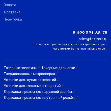
Оплата
Доставка
48145149
32
OSG
M5
0.80
16.00
Переточка
48145155
8 499 391-68-75
0
OSG
M6
1.00
19.00
sales@fcstools.ru
По всем вопросам пишите на электронный адрес,
48145158
мы ответим Вам в кратчайшие сроки.
0
OSG
M7
1.00
19.00
48145161
/
/
Токарные пластины
Токарные державки
12
OSG
M8
1.25
22.00
/
Твердосплавные микросверла
/
Метчики для глухих отверстий
48145165
/
Метчики для сквозных отверстий
0
OSG
M9
1.25
22.00
/
Державки и резцы для наружной резьбы
/
Державки и резцы для внутренней резьбы
48145169
20
OSG
M10
1.50
24.00