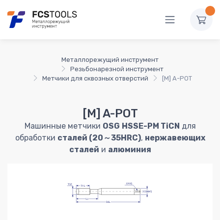
Металлорежущий инструмент
Резьбонарезной инструмент
Метчики для сквозных отверстий
[M] A-POT
[M] A-POT
Машинные метчики
OSG
HSSE-PM TiCN
для
обработки
сталей (20～35HRC)
,
нержавеющих
сталей
и
алюминия