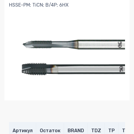
HSSE-PM; TiCN; B/4P; 6HX
Артикул
Остаток
BRAND
TDZ
TP
THL