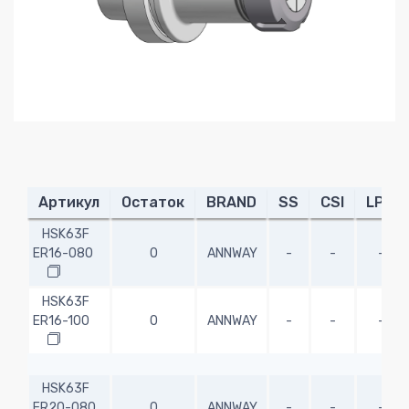
Артикул
Остаток
BRAND
SS
CSI
LPR
HSK63F
ER16-080
0
ANNWAY
-
-
-
HSK63F
ER16-100
0
ANNWAY
-
-
-
HSK63F
ER20-080
0
ANNWAY
-
-
-