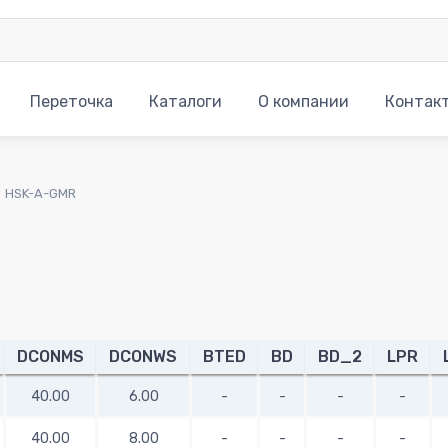
Переточка
Каталоги
О компании
Контак
HSK-A-GMR
DCONMS
DCONWS
BTED
BD
BD_2
LPR
40.00
6.00
-
-
-
-
40.00
8.00
-
-
-
-