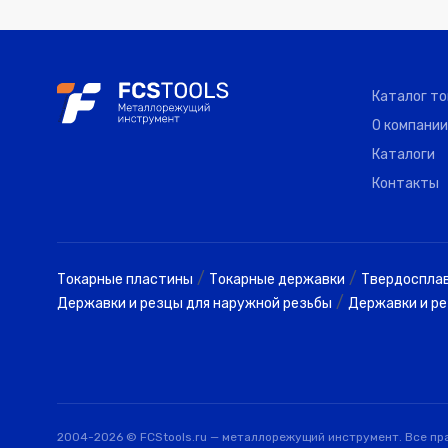
HSK-A63/GMR6/70
0
GRIP
HSK-A63/GMR6/150
0
GRIP
Каталог т
О компании
HSK-A63/GMR6/200
0
GRIP
Каталоги
Контакты
HSK-A63/GMR8/70
0
GRIP
HSK-A63/GMR8/150
0
GRIP
/
/
Токарные пластины
Токарные державки
Твердоспла
HSK-A63/GMR8/200
0
GRIP
/
Державки и резцы для наружной резьбы
Державки и ре
HSK-A63/GMR10/80
0
GRIP
HSK-A63/GMR10/150
0
GRIP
HSK-A63/GMR10/200
0
GRIP
2004-2026 © FCStools.ru — металлорежущий инструмент. Все пр