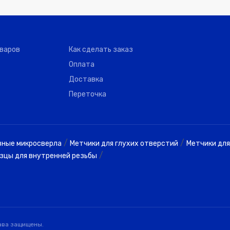
-
6.00
-
-
-
-
-
6.00
-
-
-
-
оваров
Как сделать заказ
Оплата
-
6.00
-
-
-
-
Доставка
Переточка
-
8.00
-
-
-
-
-
8.00
-
-
-
-
/
/
вные микросверла
Метчики для глухих отверстий
Метчики для
-
8.00
-
-
-
-
/
зцы для внутренней резьбы
-
-
-
-
-
-
-
-
-
-
-
-
-
-
-
-
-
-
ава защищены.