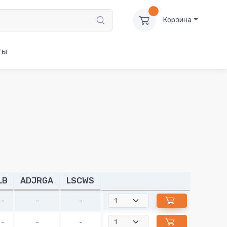
Корзина
ты
LB
ADJRGA
LSCWS
-
-
-
-
-
-