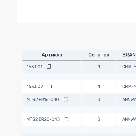
Артикул
Остаток
BRAN
163.001
1
CHIA-
163.002
1
CHIA-
MTB2 ER16-040
0
ANNW
MTB2 ER20-045
0
ANNW