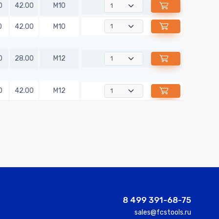
0
42.00
M10
0
42.00
M10
0
28.00
M12
0
42.00
M12
0
50.00
M12
0
63.00
M12
0
63.00
M16
8 499 391-68-75
sales@fcstools.ru