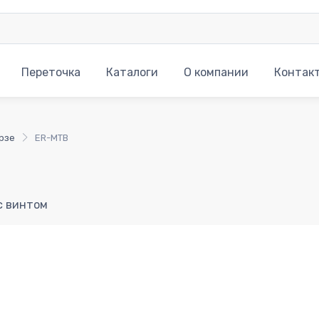
Переточка
Каталоги
О компании
Контак
рзе
ER-MTB
с винтом