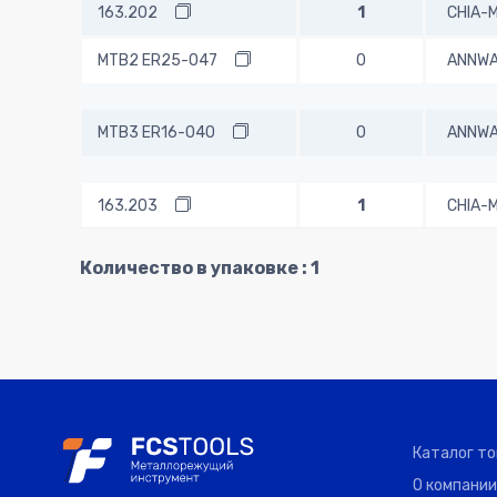
163.202
1
CHIA-
MTB2 ER25-047
0
ANNW
MTB3 ER16-040
0
ANNW
163.203
1
CHIA-
Количество в упаковке : 1
MTB3 ER32-070
0
ANNW
MTB3 ER40-080
0
ANNW
CM4.56.ER25
1
SERIN
Каталог т
О компании