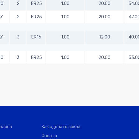
MO
2
ER25
1.00
20.00
54.0
AY
2
ER25
1.00
20.00
47.0
AY
3
ER16
1.00
12.00
40.0
MO
3
ER25
1.00
20.00
53.0
AY
3
ER32
1.00
25.00
70.0
AY
3
ER40
1.00
32.00
80.0
EX
4
ER25
1.00
20.00
56.0
оваров
Как сделать заказ
Оплата