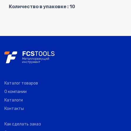
265TP
Количество в упаковке : 10
CNMG
120408-CS
3361546
0
X-COM
9.67
9
265T3P
CNMG
120408-CS
3361547
0
X-COM
9.67
9
263TP
CNMG
120408-CS
3361548
0
X-COM
9.67
9
263TMP
CNMG
120408-CS
3361549
0
X-COM
9.67
9
Каталог товаров
623MSP
О компании
CNMG
Каталоги
120408-
3361550
0
X-COM
9.67
9
Контакты
CS.CP8130
Как сделать заказ