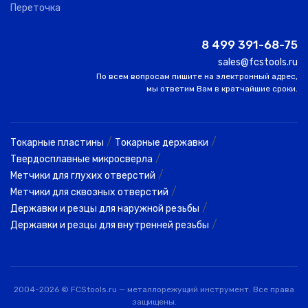
Переточка
ABT40-
8 499 391-68-75
EM-08-050
0
AKKO
40
8.00
sales@fcstools.ru
По всем вопросам пишите на электронный адрес,
ABT40-
мы ответим Вам в кратчайшие сроки.
EM-08-100
0
AKKO
40
8.00
1
ABT40-
/
/
Токарные пластины
Токарные державки
EM-08-160
0
AKKO
40
8.00
1
/
Твердосплавные микросверла
/
Метчики для глухих отверстий
/
Метчики для сквозных отверстий
ABT40-
/
Державки и резцы для наружной резьбы
EM-10-063
0
AKKO
40
10.00
/
Державки и резцы для внутренней резьбы
BT40 W10
2
GURKAN
40
10.00
1
100
2004-2026 © FCStools.ru — металлорежущий инструмент. Все права
ABT40-
защищены.