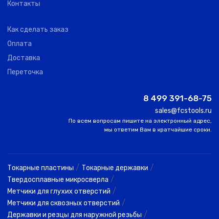
1
GURKAN
30
ER40
7
Контакты
Как сделать заказ
Оплата
BT40 ER11-070
2
ANNWAY
40
ER11
7
Доставка
Переточка
BT40 ER11-100
0
ANNWAY
40
ER11
10
8 499 391-68-75
sales@fcstools.ru
По всем вопросам пишите на электронный адрес,
BT40-ER16-70
SANDHOG,
11
40
ER16
7
мы ответим Вам в кратчайшие сроки.
Китай
BTB.40.70.ER16
1
SERINEX
40
ER16
7
/
/
Токарные пластины
Токарные державки
/
Твердосплавные микросверла
/
Метчики для глухих отверстий
ABT40-ER-16-
20
AKKO
40
ER16
6
/
Метчики для сквозных отверстий
063
/
Державки и резцы для наружной резьбы