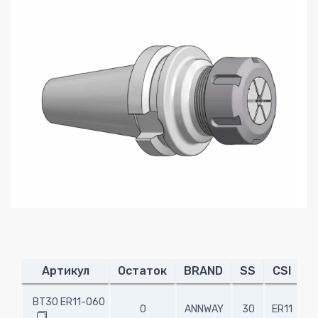
Артикул
Остаток
BRAND
SS
CSI
L
BT30 ER11-060
0
ANNWAY
30
ER11
6