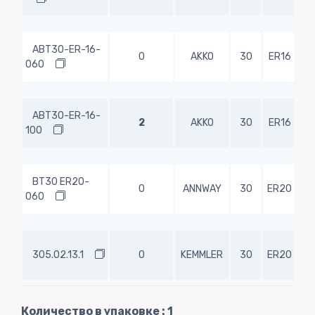
ABT30-ER-16-
0
AKKO
30
ER16
6
060
ABT30-ER-16-
2
AKKO
30
ER16
10
100
BT30 ER20-
0
ANNWAY
30
ER20
6
060
305.02.13.1
0
KEMMLER
30
ER20
10
Количество в упаковке : 1
ABT30-ER-25-