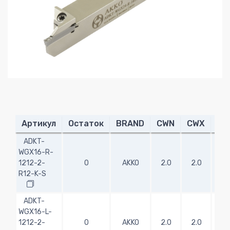
Артикул
Остаток
BRAND
CWN
CWX
CD
ADKT-
WGX16-R-
1212-2-
0
AKKO
2.0
2.0
12.
R12-K-S
ADKT-
WGX16-L-
1212-2-
0
AKKO
2.0
2.0
12.