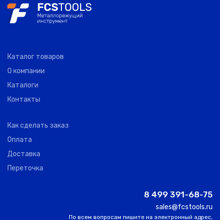
WGX24-L-
1616-3-
0
AKKO
3.0
3.0
16.
R16-K-S
Каталог товаров
О компании
Каталоги
Контакты
Как сделать заказ
Оплата
Доставка
Переточка
8 499 391-68-75
sales@fcstools.ru
По всем вопросам пишите на электронный адрес,