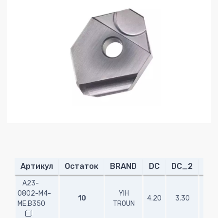
Артикул
Остаток
BRAND
DC
DC_2
DC
A23-
0802-M4-
YIH
10
4.20
3.30
8.0
ME,B350
TROUN