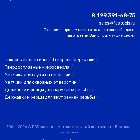
0
10.60
6.80
16.0
ME,C350
TROUN
8 499 391-68-75
sales@fcstools.ru
По всем вопросам пишите на электронный адрес,
мы ответим Вам в кратчайшие сроки.
/
/
Токарные пластины
Токарные державки
/
Твердосплавные микросверла
/
Метчики для глухих отверстий
/
Метчики для сквозных отверстий
/
Державки и резцы для наружной резьбы
/
Державки и резцы для внутренней резьбы
2004-2026 © FCStools.ru — металлорежущий инструмент. Все права
защищены.