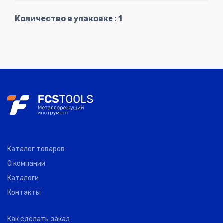
Количество в упаковке : 1
5722
5
GUHRING
M12
1.75
18.50
12.000
5722
5
GUHRING
M14
2.00
20.00
14.000
5722
5
GUHRING
M16
2.00
20.00
16.000
5722
2
GUHRING
M20
2.50
25.00
20.000
Каталог товаров
О компании
Каталоги
Контакты
Как сделать заказ