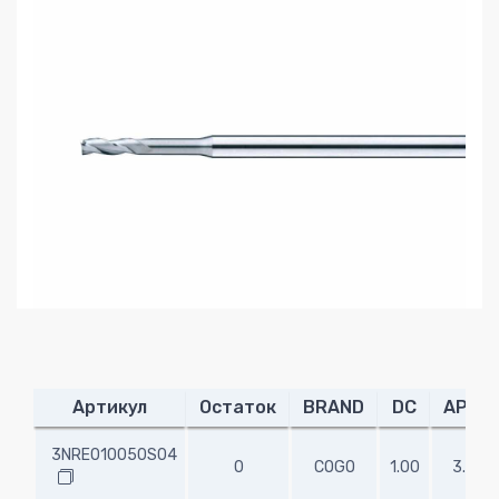
Артикул
Остаток
BRAND
DC
APMX
3NRE010050S04
0
COGO
1.00
3.00