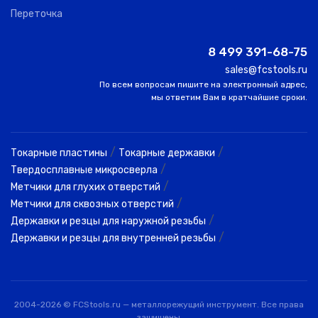
Переточка
3NRE020250S04
0
COGO
2.00
6.00
8 499 391-68-75
3NRE020300S04
sales@fcstools.ru
0
COGO
2.00
6.00
По всем вопросам пишите на электронный адрес,
мы ответим Вам в кратчайшие сроки.
3NRE030200080
0
COGO
3.00
15.00
/
/
Токарные пластины
Токарные державки
/
Твердосплавные микросверла
3NRE030200S04
/
Метчики для глухих отверстий
0
COGO
3.00
9.00
/
Метчики для сквозных отверстий
/
Державки и резцы для наружной резьбы
3NRE030300100
/
Державки и резцы для внутренней резьбы
0
COGO
3.00
15.00
3NRE030300S04
0
COGO
3.00
9.00
2004-2026 © FCStools.ru — металлорежущий инструмент. Все права
защищены.