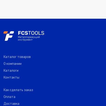
3NRE015200S04
0
COGO
1.50
4.50
3NRE015250S04
0
COGO
1.50
4.50
3NRE015300S04
0
COGO
1.50
4.50
Каталог товаров
3NRE020100S04
О компании
0
COGO
2.00
6.00
Каталоги
Контакты
3NRE020150S04
0
COGO
2.00
6.00
Как сделать заказ
3NRE020200S04
Оплата
0
COGO
2.00
6.00
Доставка