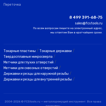
Переточка
2SRB 0025
0
COGO
0.25
0.25
1.
015 S04
8 499 391-68-75
sales@fcstools.ru
2SRB 0025
По всем вопросам пишите на электронный адрес,
0
COGO
0.25
0.25
2.
020 S04
мы ответим Вам в кратчайшие сроки.
2SRB 0025
0
COGO
0.25
0.25
2.
025 S04
/
/
Токарные пластины
Токарные державки
/
Твердосплавные микросверла
2SRB 0025
/
Метчики для глухих отверстий
0
COGO
0.25
0.25
3.
030 S04
/
Метчики для сквозных отверстий
/
Державки и резцы для наружной резьбы
/
Державки и резцы для внутренней резьбы
2SRB 003
0
COGO
0.30
0.30
1.
010 S04
2SRB 003
2004-2026 © FCStools.ru — металлорежущий инструмент. Все права
0
COGO
0.30
0.30
1.
015 S04
защищены.