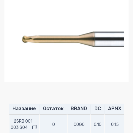
Название
Остаток
BRAND
DC
APMX
L
2SRB 001
0
COGO
0.10
0.15
0.
003 S04