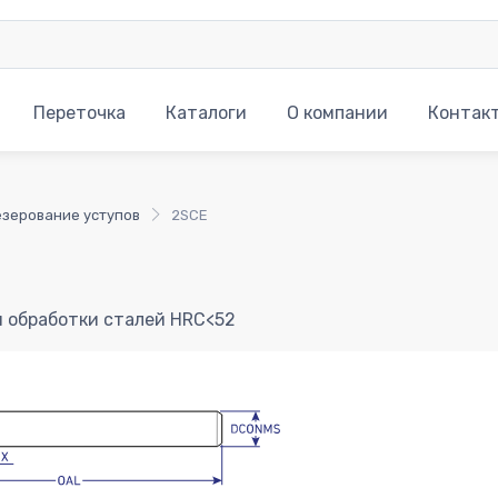
Переточка
Каталоги
О компании
Контак
зерование уступов
2SCE
я обработки сталей HRC<52