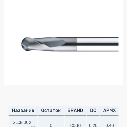
Название
Остаток
BRAND
DC
APMX
O
2LCB 002
0
COGO
0.20
0.40
45