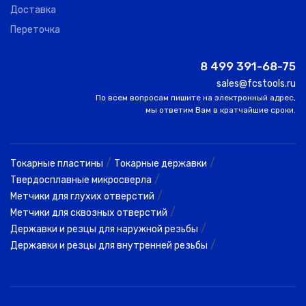
0
COGO
5.00
10.00
80
Доставка
100 S06
Переточка
2LCB 060
0
COGO
6.00
12.00
90
120 090
8 499 391-68-75
sales@fcstools.ru
2LCB 080
По всем вопросам пишите на электронный адрес,
0
COGO
8.00
14.00
10
140 100
мы ответим Вам в кратчайшие сроки.
2LCB 100
2
COGO
10.00
18.00
10
180 100
/
/
Токарные пластины
Токарные державки
/
Твердосплавные микросверла
2LCB 120
/
Метчики для глухих отверстий
0
COGO
12.00
22.00
11
220 110
/
Метчики для сквозных отверстий
/
Державки и резцы для наружной резьбы
/
Державки и резцы для внутренней резьбы