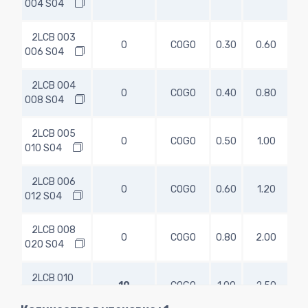
004 S04
2LCB 003
0
COGO
0.30
0.60
45
006 S04
2LCB 004
0
COGO
0.40
0.80
45
008 S04
2LCB 005
0
COGO
0.50
1.00
45
010 S04
2LCB 006
0
COGO
0.60
1.20
45
012 S04
2LCB 008
0
COGO
0.80
2.00
50
020 S04
2LCB 010
10
COGO
1.00
2.50
50
025 S04