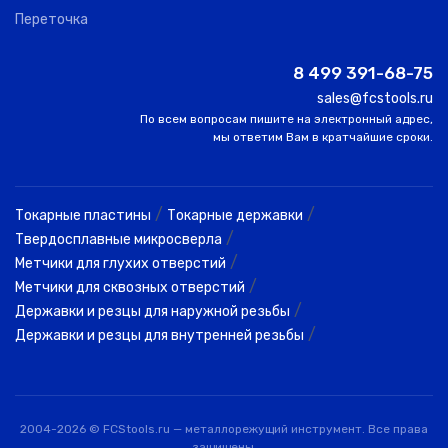
Переточка
2KCB 008
0
COGO
0.80
1.50
4
015 S06
8 499 391-68-75
sales@fcstools.ru
2KCB 010
По всем вопросам пишите на электронный адрес,
0
COGO
1.00
2.00
5
020 S03
мы ответим Вам в кратчайшие сроки.
2KCB 010
0
COGO
1.00
2.00
5
020 S04
/
/
Токарные пластины
Токарные державки
/
Твердосплавные микросверла
2KCB 010
/
Метчики для глухих отверстий
3
COGO
1.00
2.00
5
020 S06
/
Метчики для сквозных отверстий
/
Державки и резцы для наружной резьбы
/
Державки и резцы для внутренней резьбы
2KCB 012
0
COGO
1.20
2.50
5
025 S03
2KCB 012
2004-2026 © FCStools.ru — металлорежущий инструмент. Все права
0
COGO
1.20
2.50
5
025 S04
защищены.