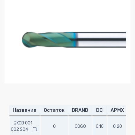
Название
Остаток
BRAND
DC
APMX
2KCB 001
0
COGO
0.10
0.20
4
002 S04