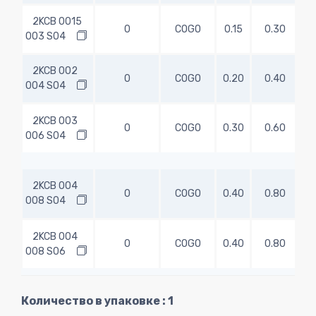
2KCB 0015
0
COGO
0.15
0.30
4
003 S04
2KCB 002
0
COGO
0.20
0.40
4
004 S04
2KCB 003
0
COGO
0.30
0.60
4
006 S04
2KCB 004
0
COGO
0.40
0.80
4
008 S04
2KCB 004
0
COGO
0.40
0.80
4
008 S06
Количество в упаковке : 1
2KCB 005
0
COGO
0.50
1.00
4